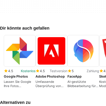
Dir könnte auch gefallen
4.5
Kostenlos
4.5
Testversion
5
Zahlung
4
Google Photos
Adobe Photoshop
FaceApp
Ske
Lassen Sie Google
Umfassende
AI-gestützte
Kost
Ihre Fotos
Überprüfung von
Bildbearbeitung für
Mode
automatisch
Adobe Photoshop
Portraits
organisieren und
verbessern
Alternativen zu