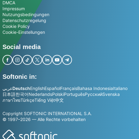
DMCA
Impressum
Nutzungsbedingungen
Datenschutzregelung
Cookie Policy
Cookie-Einstellungen
Social media
Softonic in:
عربي
Deutsch
English
Español
Français
Bahasa Indonesia
Italiano
日本語
한국어
Nederlands
Polski
Português
Русский
Svenska
ภาษาไทย
Türkçe
Tiếng Việt
中文
Copyright SOFTONIC INTERNATIONAL S.A.
© 1997–2026 — Alle Rechte vorbehalten